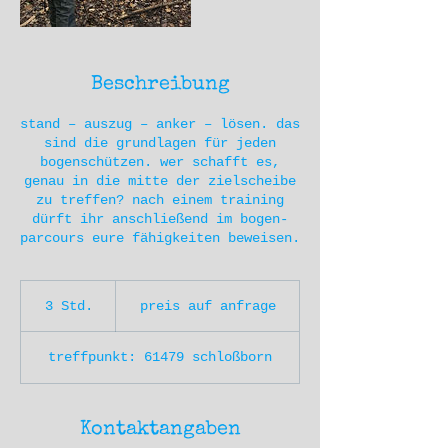
Beschreibung
stand – auszug – anker – lösen. das
sind die grundlagen für jeden
bogenschützen. wer schafft es,
genau in die mitte der zielscheibe
zu treffen? nach einem training
dürft ihr anschließend im bogen-
preis
auf
3 Std.
3
preis auf anfrage
anfrage
S
t
treffpunkt: 61479 schloßborn
d
.
Kontaktangaben