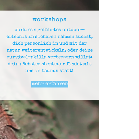
workshops
ob du ein geführtes outdoor-
erlebnis in sicherem rahmen suchst,
dich persönlich in und mit der
natur weiterentwickeln, oder deine
survival-skills verbessern willst:
dein nächstes abenteuer findet mit
uns im taunus statt!
mehr erfahren