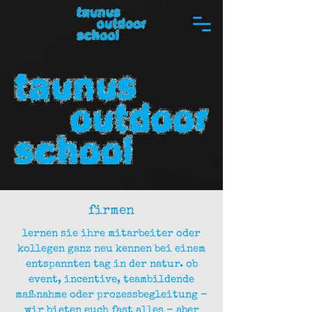
firmen
lernen sie ihre mitarbeiter oder
kollegen ganz neu kennen bei einem
entspannten tag in der natur. ob
event, incentive, teambildende
maßnahme oder prozessbegleitung -
wir bieten euch fast alles - aber