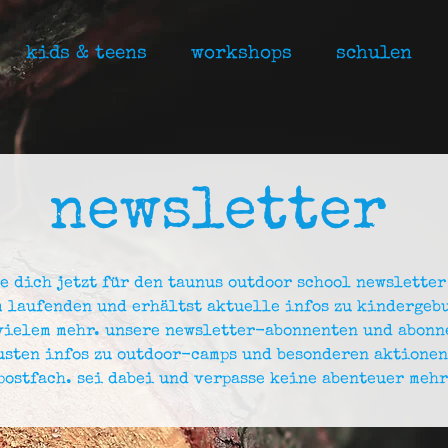
kids & teens
workshops
schulen
newsletter
e dich jetzt für den taunus outdoor school newsletter
m laufenden und erhältst aktuelle infos zu kindergeb
vielem mehr. unsere newsletter-abonnenten und abon
sten infos zu outdoor-camps und besonderen aktionen
postfach. sei dabei und verpasse keine abenteuer mehr