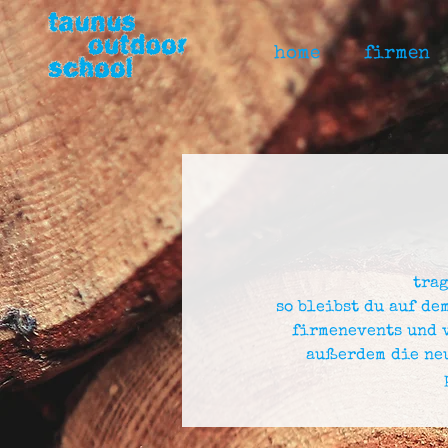
home
firmen
trag
so bleibst du auf de
firmenevents und 
außerdem die neu