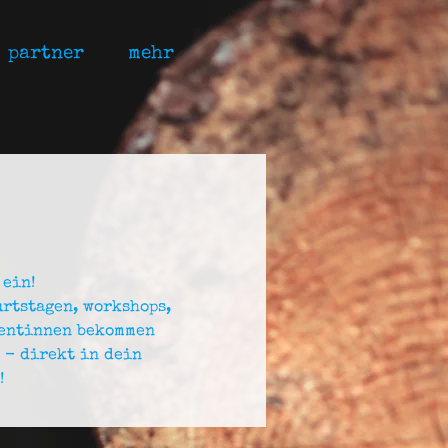
partner
mehr
 ein!
urtstagen, workshops,
nentinnen bekommen
 - direkt in dein
!