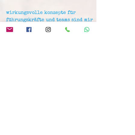
wirkungsvolle konzepte für
führungskräfte und teams sind mir
ein besonderes anliegen. dafür
gehe ich, neben klausurtagungen
und leitbildentwicklungen indoor,
am liebsten außergewöhnliche
wege, vom wandercoaching in der
natur zu team-trainings über
coaching mit pferden (FAW coaching)
bis hin zum bogenschießen.