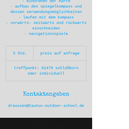
- einordnen der karte
- aufbau des spiegelkompass und
dessen verwendungsmöglichkeiten
- laufen mit dem kompass
- vorwärts- seitwärts und rückwärts
einschneiden
- navigationsspiele
preis
auf
5 Std.
5
preis auf anfrage
anfrage
S
t
treffpunkt: 61479 schloßborn
d
oder individuell
.
Kontaktangaben
draussen@taunus-outdoor-school.de