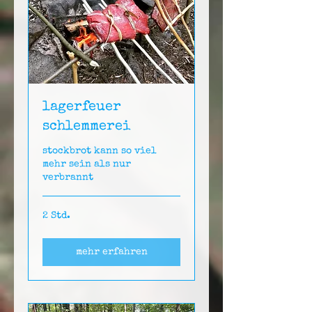
lagerfeuer
schlemmerei
stockbrot kann so viel
mehr sein als nur
verbrannt
2 Std.
mehr erfahren