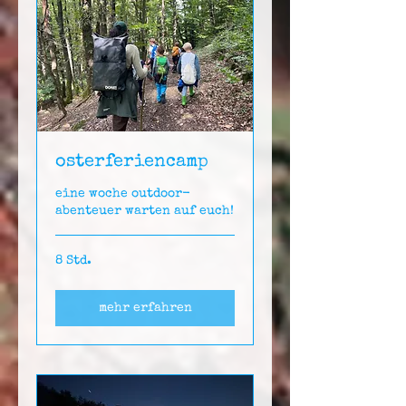
osterferiencamp
eine woche outdoor-
abenteuer warten auf euch!
8 Std.
mehr erfahren