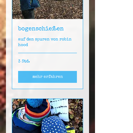
bogenschießen
auf den spuren von robin
hood
3 Std.
mehr erfahren