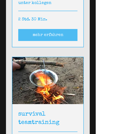
unter kollegen
2 Std. 30 Min.
mehr erfahren
survival
teamtraining