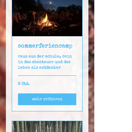
sommerferiencamp
raus aus der schule, rein
in das abenteuer und das
leben als entdecker
8 Std.
mehr erfahren