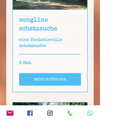
songline
schatzsuche
eine fantasievolle
schatzsuche
3 Std.
mehr erfahren