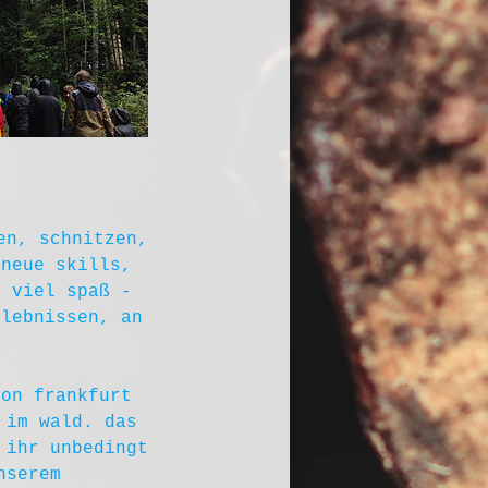
en, schnitzen,
 neue skills,
g viel spaß -
rlebnissen, an
von frankfurt
 im wald. das
 ihr unbedingt
nserem