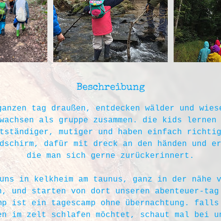
Beschreibung
ganzen tag draußen, entdecken wälder und wies
wachsen als gruppe zusammen. die kids lernen
tständiger, mutiger und haben einfach richti
dschirm, dafür mit dreck an den händen und e
die man sich gerne zurückerinnert.
uns in kelkheim am taunus, ganz in der nähe 
n, und starten von dort unseren abenteuer-tag
mp ist ein tagescamp ohne übernachtung. falls
en im zelt schlafen möchtet, schaut mal bei u