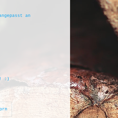
angepasst an
! :)
orn