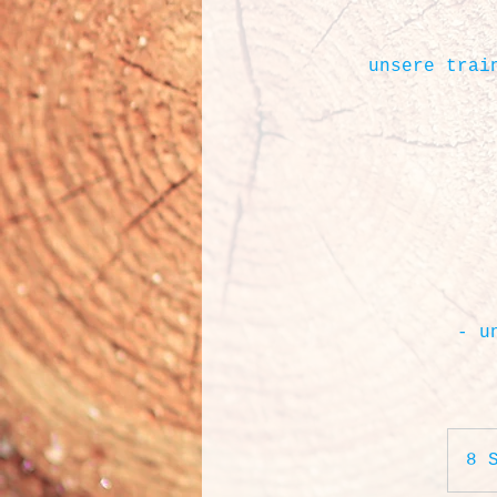
unsere trai
- u
8 