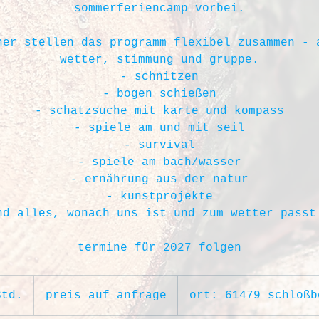
sommerferiencamp vorbei.
ner stellen das programm flexibel zusammen - 
wetter, stimmung und gruppe.
- schnitzen
- bogen schießen
- schatzsuche mit karte und kompass
- spiele am und mit seil
- survival
- spiele am bach/wasser
- ernährung aus der natur
- kunstprojekte
nd alles, wonach uns ist und zum wetter passt
termine für 2027 folgen
preis
auf
Std.
8
preis auf anfrage
ort: 61479 schloßb
anfrage
S