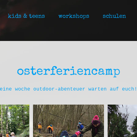
kids & teens
workshops
schulen
osterferiencamp
eine woche outdoor-abenteuer warten auf euch