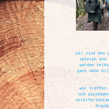
wir sind den 
spielen und 
werden selbs
ganz ohne bil
wir treffen 
und wiesbade
osterferienca
drauß