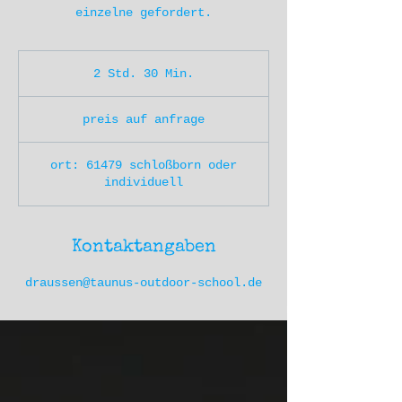
einzelne gefordert.
2 Std. 30 Min.
2
S
preis
t
auf
preis auf anfrage
anfrage
d
.
3
ort: 61479 schloßborn oder
0
individuell
M
i
n
.
Kontaktangaben
draussen@taunus-outdoor-school.de