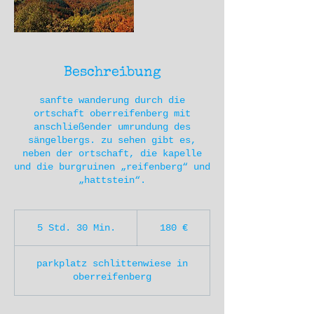
Beschreibung
sanfte wanderung durch die
ortschaft oberreifenberg mit
anschließender umrundung des
sängelbergs. zu sehen gibt es,
neben der ortschaft, die kapelle
und die burgruinen „reifenberg“ und
„hattstein“.
180
Euro
5 Std. 30 Min.
5
180 €
S
t
parkplatz schlittenwiese in
d
oberreifenberg
.
3
0