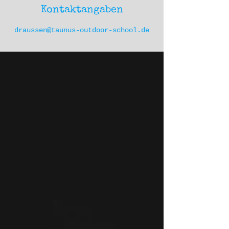
M
Kontaktangaben
i
n
draussen@taunus-outdoor-school.de
.