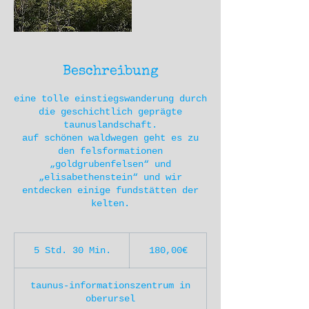
Beschreibung
eine tolle einstiegswanderung durch
die geschichtlich geprägte
taunuslandschaft.
auf schönen waldwegen geht es zu
den felsformationen
„goldgrubenfelsen“ und
„elisabethenstein“ und wir
entdecken einige fundstätten der
180,00€
5 Std. 30 Min.
5
180,00€
S
t
taunus-informationszentrum in
d
oberursel
.