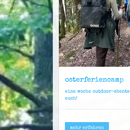
osterferiencamp
eine woche outdoor-abente
euch!
mehr erfahren