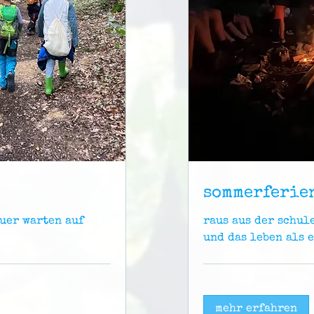
sommerferie
uer warten auf
raus aus der schul
und das leben als 
mehr erfahren