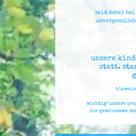
seid dabei be
unvergesslich
unsere kind
statt. st
g
hinweis
wichtig! unsere pro
ihr gemeinsame ou