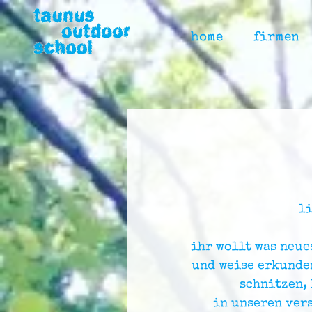
home
firmen
l
ihr wollt was neue
und weise erkunden
schnitzen,
in unseren ver