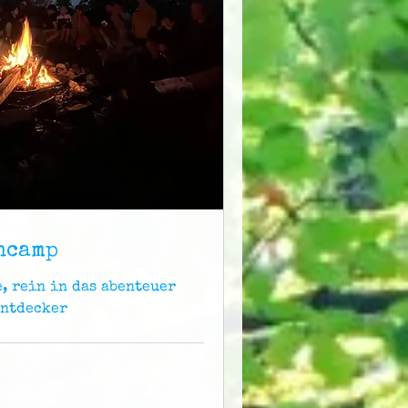
ncamp
e, rein in das abenteuer
entdecker