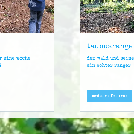
taunusrange
r eine woche
den wald und sein
?
ein echter ranger
mehr erfahren