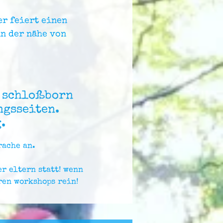
r feiert einen
n der nähe von
r schloßborn
ngsseiten.
.
rache an.
r eltern statt! wenn
ren workshops rein!