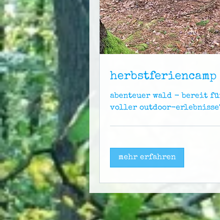
herbstferiencamp
abenteuer wald - bereit fü
voller outdoor-erlebnisse
mehr erfahren