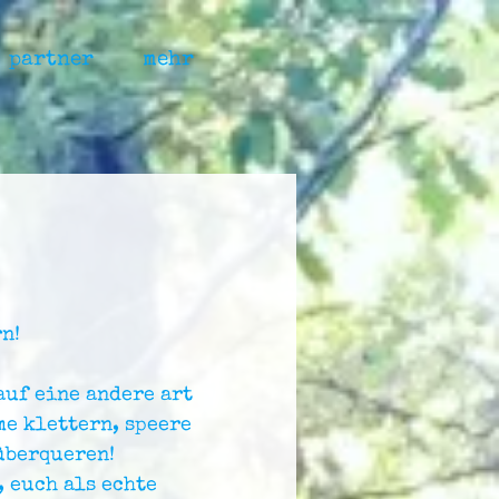
partner
mehr
n!
auf eine andere art
me klettern, speere
überqueren!
 euch als echte